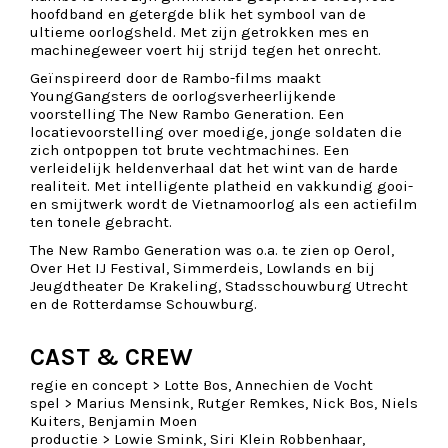
hoofdband en getergde blik het symbool van de
ultieme oorlogsheld. Met zijn getrokken mes en
machinegeweer voert hij strijd tegen het onrecht.
Geïnspireerd door de Rambo-films maakt
YoungGangsters de oorlogsverheerlijkende
voorstelling The New Rambo Generation. Een
locatievoorstelling over moedige, jonge soldaten die
zich ontpoppen tot brute vechtmachines. Een
verleidelijk heldenverhaal dat het wint van de harde
realiteit. Met intelligente platheid en vakkundig gooi-
en smijtwerk wordt de Vietnamoorlog als een actiefilm
ten tonele gebracht.
The New Rambo Generation was o.a. te zien op Oerol,
Over Het IJ Festival, Simmerdeis, Lowlands en bij
Jeugdtheater De Krakeling, Stadsschouwburg Utrecht
en de Rotterdamse Schouwburg.
CAST & CREW
regie en concept >
Lotte Bos, Annechien de Vocht
spel >
Marius Mensink, Rutger Remkes, Nick Bos, Niels
Kuiters, Benjamin Moen
productie >
Lowie Smink, Siri Klein Robbenhaar,