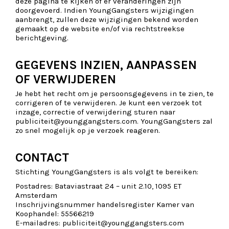
deze pagina te kijken of er veranderingen zijn
doorgevoerd. Indien YoungGangsters wijzigingen
aanbrengt, zullen deze wijzigingen bekend worden
gemaakt op de website en/of via rechtstreekse
berichtgeving.
GEGEVENS INZIEN, AANPASSEN
OF VERWIJDEREN
Je hebt het recht om je persoonsgegevens in te zien, te
corrigeren of te verwijderen. Je kunt een verzoek tot
inzage, correctie of verwijdering sturen naar
publiciteit@younggangsters.com. YoungGangsters zal
zo snel mogelijk op je verzoek reageren.
CONTACT
Stichting YoungGangsters is als volgt te bereiken:
Postadres: Bataviastraat 24 – unit 2.10, 1095 ET
Amsterdam
Inschrijvingsnummer handelsregister Kamer van
Koophandel: 55566219
E-mailadres: publiciteit@younggangsters.com