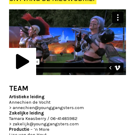
TEAM
Artistieke leiding
Annechien de Vocht
>
annechien@younggangsters.com
Zakelijke leiding
Tamara Keasberry / 06-41485982
>
zakelijk@younggangsters.com
Productie
– ‘n More
Lise van den Hout