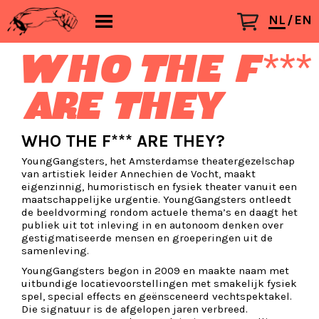
NL
EN
WHO THE F***
ARE THEY
WHO THE F*** ARE THEY?
YoungGangsters, het Amsterdamse theatergezelschap
van artistiek leider Annechien de Vocht, maakt
eigenzinnig, humoristisch en fysiek theater vanuit een
maatschappelijke urgentie. YoungGangsters ontleedt
de beeldvorming rondom actuele thema’s en daagt het
publiek uit tot inleving in en autonoom denken over
gestigmatiseerde mensen en groeperingen uit de
samenleving.
YoungGangsters begon in 2009 en maakte naam met
uitbundige locatievoorstellingen met smakelijk fysiek
spel, special effects en geënsceneerd vechtspektakel.
Die signatuur is de afgelopen jaren verbreed.