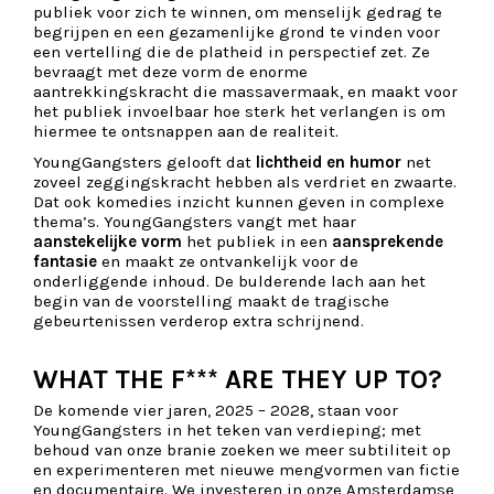
publiek voor zich te winnen, om menselijk gedrag te
begrijpen en een gezamenlijke grond te vinden voor
een vertelling die de platheid in perspectief zet. Ze
bevraagt met deze vorm de enorme
aantrekkingskracht die massavermaak, en maakt voor
het publiek invoelbaar hoe sterk het verlangen is om
hiermee te ontsnappen aan de realiteit.
YoungGangsters gelooft dat
lichtheid en humor
net
zoveel zeggingskracht hebben als verdriet en zwaarte.
Dat ook komedies inzicht kunnen geven in complexe
thema’s. YoungGangsters vangt met haar
aanstekelijke vorm
het publiek in een
aansprekende
fantasie
en maakt ze ontvankelijk voor de
onderliggende inhoud. De bulderende lach aan het
begin van de voorstelling maakt de tragische
gebeurtenissen verderop extra schrijnend.
WHAT THE F*** ARE THEY UP TO?
De komende vier jaren, 2025 – 2028, staan voor
YoungGangsters in het teken van verdieping; met
behoud van onze branie zoeken we meer subtiliteit op
en experimenteren met nieuwe mengvormen van fictie
en documentaire. We investeren in onze Amsterdamse