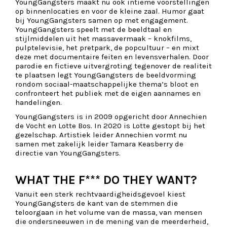
YoungGangsters maakt nu ook intieme voorstellingen
op binnenlocaties en voor de kleine zaal. Humor gaat
bij YoungGangsters samen op met engagement.
YoungGangsters speelt met de beeldtaal en
stijlmiddelen uit het massavermaak – knokfilms,
pulptelevisie, het pretpark, de popcultuur – en mixt
deze met documentaire feiten en levensverhalen. Door
parodie en fictieve uitvergroting tegenover de realiteit
te plaatsen legt YoungGangsters de beeldvorming
rondom sociaal-maatschappelijke thema’s bloot en
confronteert het publiek met de eigen aannames en
handelingen.
YoungGangsters is in 2009 opgericht door Annechien
de Vocht en Lotte Bos. In 2020 is Lotte gestopt bij het
gezelschap. Artistiek leider Annechien vormt nu
samen met zakelijk leider Tamara Keasberry de
directie van YoungGangsters.
WHAT THE F*** DO THEY WANT?
Vanuit een sterk rechtvaardigheidsgevoel kiest
YoungGangsters de kant van de stemmen die
teloorgaan in het volume van de massa, van mensen
die ondersneeuwen in de mening van de meerderheid,