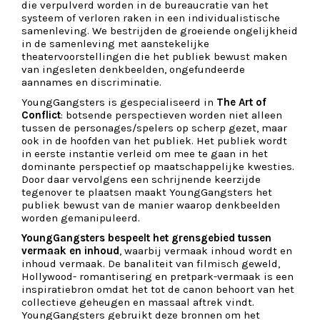
die verpulverd worden in de bureaucratie van het
systeem of verloren raken in een individualistische
samenleving. We bestrijden de groeiende ongelijkheid
in de samenleving met aanstekelijke
theatervoorstellingen die het publiek bewust maken
van ingesleten denkbeelden, ongefundeerde
aannames en discriminatie.
YoungGangsters is gespecialiseerd in
The Art of
Conflict
: botsende perspectieven worden niet alleen
tussen de personages/spelers op scherp gezet, maar
ook in de hoofden van het publiek. Het publiek wordt
in eerste instantie verleid om mee te gaan in het
dominante perspectief op maatschappelijke kwesties.
Door daar vervolgens een schrijnende keerzijde
tegenover te plaatsen maakt YoungGangsters het
publiek bewust van de manier waarop denkbeelden
worden gemanipuleerd.
YoungGangsters bespeelt het grensgebied tussen
vermaak en inhoud
, waarbij vermaak inhoud wordt en
inhoud vermaak. De banaliteit van filmisch geweld,
Hollywood- romantisering en pretpark-vermaak is een
inspiratiebron omdat het tot de canon behoort van het
collectieve geheugen en massaal aftrek vindt.
YoungGangsters gebruikt deze bronnen om het