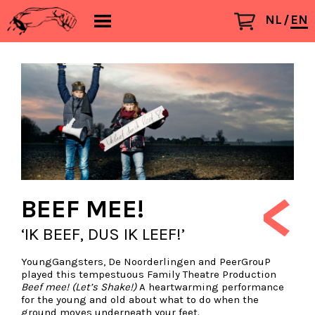
NL
EN
<
BEEF MEE!
‘IK BEEF, DUS IK LEEF!’
YoungGangsters, De Noorderlingen and PeerGrouP
played this tempestuous Family Theatre Production
Beef mee! (Let’s Shake!)
A heartwarming performance
for the young and old about what to do when the
ground moves underneath your feet.