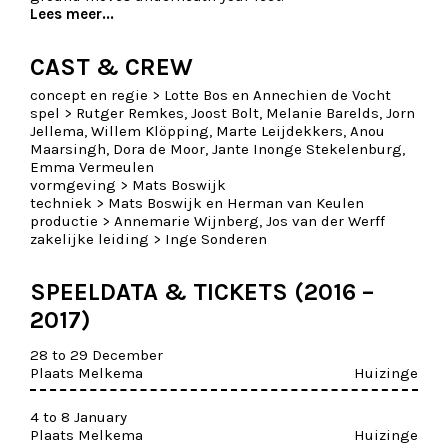
Lees meer...
CAST & CREW
concept en regie >
Lotte Bos en Annechien de Vocht
spel >
Rutger Remkes, Joost Bolt, Melanie Barelds, Jorn
Jellema, Willem Klöpping, Marte Leijdekkers, Anou
Maarsingh, Dora de Moor, Jante Inonge Stekelenburg,
Emma Vermeulen
vormgeving >
Mats Boswijk
techniek >
Mats Boswijk en Herman van Keulen
productie >
Annemarie Wijnberg, Jos van der Werff
zakelijke leiding >
Inge Sonderen
SPEELDATA & TICKETS (2016 –
2017)
28 to 29 December
Plaats Melkema
Huizinge
4 to 8 January
Plaats Melkema
Huizinge