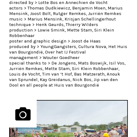
directed by >
Lotte Bos en Annechien de Vocht
actors >
Thomas Dudkiewicz, Benjamin Moen, Marius
Mensink, Joost Bolt, Rutger Remkes, Jurriën Remkes
music >
Marius Mensink, Krisjan Schellingerhout
technique >
Henk Geurds, Thierry Wilders
production >
Lowie Smink, Mette Stam, Siri Klein
Robbenhaar
poster and graphic design >
Joost de Haas
produced by >
YoungGangsters, Cultura Nova, Het Huis
van Bourgondië, Over het IJ Festival
management >
Wouter Goedheer
special thanks to >
De Jongens, Mats Boswijk, Isil Vos,
Jurriën Remkes, Mette Stam, Siri Klein Robbenhaar,
Louis de Vocht, Tim van ‘t Hof, Bas Matzerath, Anouk
van Sprundel, Kay Greidanus, Nick Bos, Jip van den
Dool en all people at Huis van Bourgondië