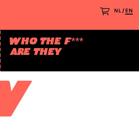
NL
EN
WHO THE F***
ARE THEY
W