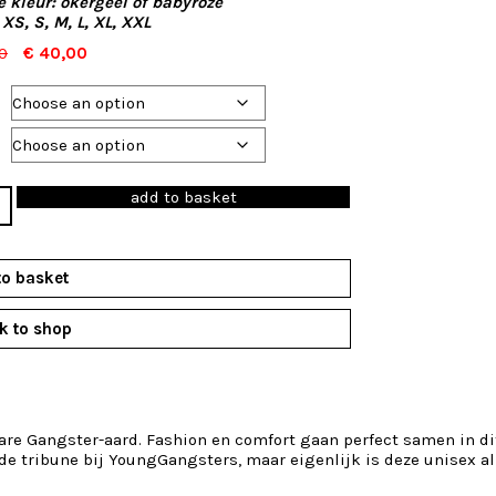
e kleur: okergeel of babyroze
XS, S, M, L, XL, XXL
Original
Current
0
€
40,00
price
price
was:
is:
€ 55,00.
€ 40,00.
terhoodie
add to basket
ity
to basket
k to shop
are Gangster-aard. Fashion en comfort gaan perfect samen in dit
de tribune bij YoungGangsters, maar eigenlijk is deze unisex al