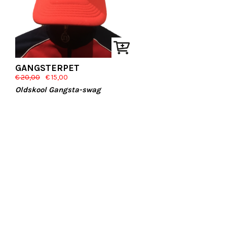
GANGSTERPET
Original
Current
€
20,00
€
15,00
price
price
Oldskool Gangsta-swag
was:
is:
€ 20,00.
€ 15,00.