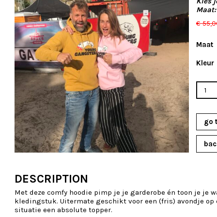
Kies j
Maat: 
€
55,0
Maat
Kleur
Gangs
quant
go 
bac
DESCRIPTION
Met deze comfy hoodie pimp je je garderobe én toon je je w
kledingstuk. Uitermate geschikt voor een (fris) avondje op 
situatie een absolute topper.