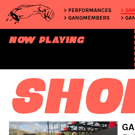
PERFORMANCES
GA
GANGMEMBERS
GA
NOW PLAYING
SHO
GA